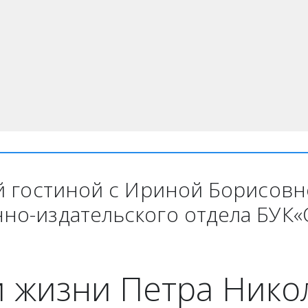
й гостиной с Ириной Борисовно
о-издательского отдела БУК«О
и жизни Петра Нико