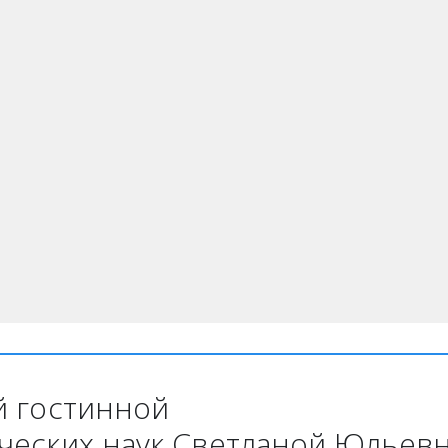
й гостинной 
ических наук Светланой Юльев