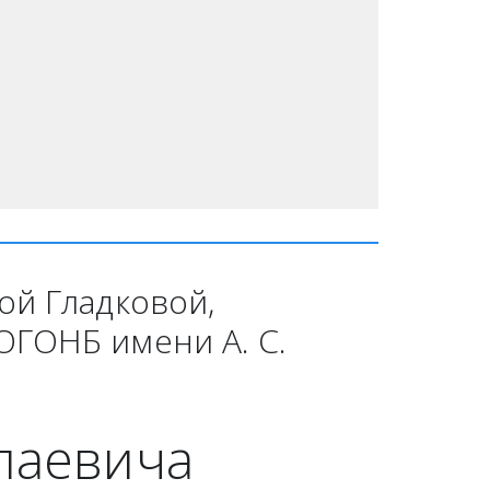
й Гладковой, 
ГОНБ имени А. С. 
лаевича 