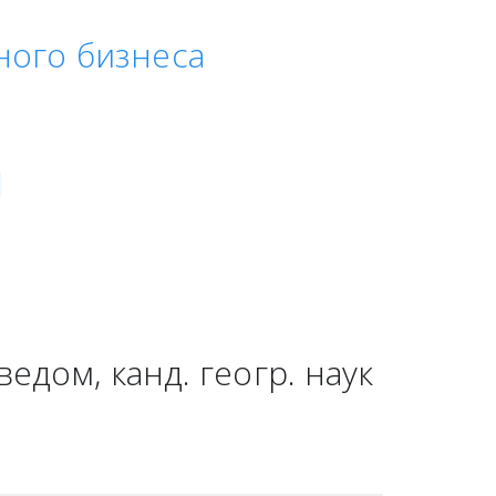
ного бизнеса
я
дом, канд. геогр. наук 